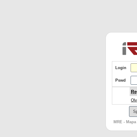
Login
Pswd
Re
Olv
MRE - Mapa 